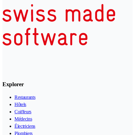
Explorer
Restaurants
Hôtels
Coiffeurs
Médecins
Électriciens
Plombiers