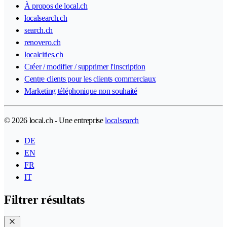
À propos de local.ch
localsearch.ch
search.ch
renovero.ch
localcities.ch
Créer / modifier / supprimer l'inscription
Centre clients pour les clients commerciaux
Marketing téléphonique non souhaité
© 2026 local.ch - Une entreprise
localsearch
DE
EN
FR
IT
Filtrer résultats