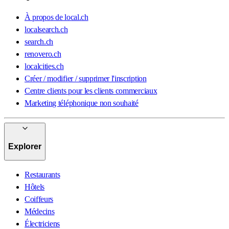
À propos de local.ch
localsearch.ch
search.ch
renovero.ch
localcities.ch
Créer / modifier / supprimer l'inscription
Centre clients pour les clients commerciaux
Marketing téléphonique non souhaité
Explorer
Restaurants
Hôtels
Coiffeurs
Médecins
Électriciens