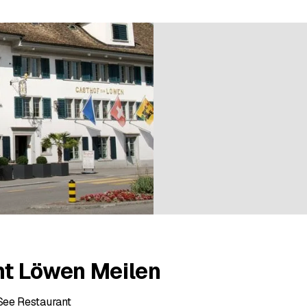
ur 24 évaluations
t Löwen Meilen
See Restaurant