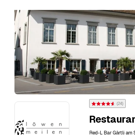
(
24
)
Note 4,6 sur 5 étoiles po
Restauran
Red-L Bar Gärtli am 