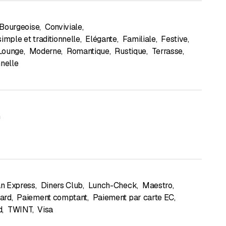
Bourgeoise
,
Conviviale
,
simple et traditionnelle
,
Elégante
,
Familiale
,
Festive
,
Lounge
,
Moderne
,
Romantique
,
Rustique
,
Terrasse
,
nnelle
n
n Express
,
Diners Club
,
Lunch-Check
,
Maestro
,
ard
,
Paiement comptant
,
Paiement par carte EC
,
d
,
TWINT
,
Visa