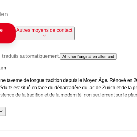
len
le
Autres moyens de contact
s traduits automatiquement.
Afficher l'original en allemand
len
ne taverne de longue tradition depuis le Moyen Âge. Rénové en 2
éduite est situé en face du débarcadère du lac de Zurich et de la 
istence de la tradition et de la modernité, non seulement sur le plan
s salles et notre offre, ou mieux encore, à venir bientôt nous rend
alles donnant sur le lac de Zurich, le Löwen Meilen offre des condit
es sortes pouvant accueillir de 8 à 300 personnes. Ici, tout est 