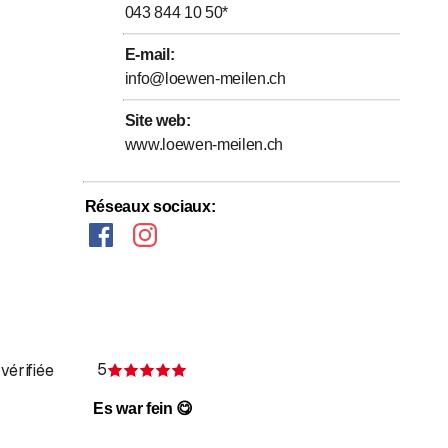
043 844 10 50
*
E-mail
:
info@loewen-meilen.ch
Site web
:
www.loewen-meilen.ch
Réseaux sociaux
:
5
 vérifiée
Évaluation de 5 sur 5 étoiles
étoiles
Es war fein 😋