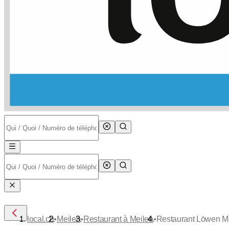
•
•
•
local.ch
Meilen
Restaurant à Meilen
Restaurant Löwen M