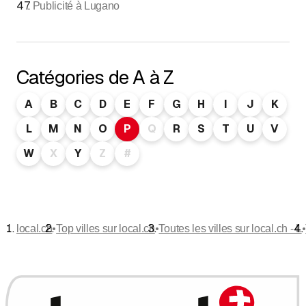
47
.
Publicité à Lugano
Catégories de A à Z
A
B
C
D
E
F
G
H
I
J
K
L
M
N
O
P
Q
R
S
T
U
V
W
X
Y
Z
#
•
•
•
local.ch
Top villes sur local.ch
Toutes les villes sur local.ch - L