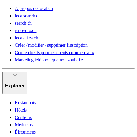
À propos de local.ch
localsearch.ch
search.ch
renovero.ch
localcities.ch
Créer / modifier / supprimer l'inscription
Centre clients pour les clients commerciaux
Marketing téléphonique non souhaité
Explorer
Restaurants
Hôtels
Coiffeurs
Médecins
Électriciens