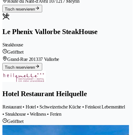
Route du Nant-d'Avril 107
1217 Meyrin
Tisch reservieren
Le Phenix Vallorbe SteakHouse
Steakhouse
Geöffnet
Grand-Rue 20
1337 Vallorbe
Tisch reservieren
Hotel Restaurant Heilquelle
Restaurant • Hotel • Schweizerische Küche • Feinkost Lebensmittel
• Steakhouse • Wellness • Ferien
Geöffnet